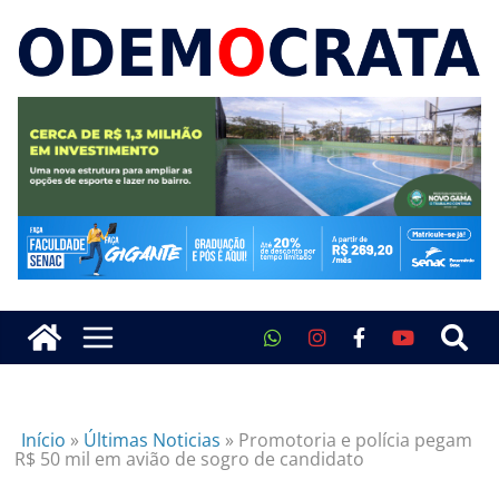
Início
»
Últimas Noticias
»
Promotoria e polícia pegam
R$ 50 mil em avião de sogro de candidato