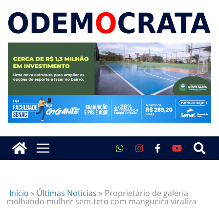
Início
»
Últimas Noticias
»
Proprietário de galeria
molhando mulher sem-teto com mangueira viraliza