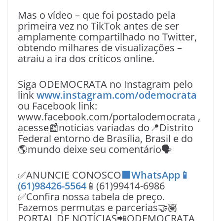
Mas o vídeo – que foi postado pela
primeira vez no TikTok antes de ser
amplamente compartilhado no Twitter,
obtendo milhares de visualizações –
atraiu a ira dos críticos online.
Siga ODEMOCRATA no Instagram pelo
link
www.instagram.com/odemocrata
ou Facebook link:
www.facebook.com/portalodemocrata ,
acesse📰noticias variadas do📍Distrito
Federal entorno de Brasília, Brasil e do
🌎mundo deixe seu comentário🗣
✅ANUNCIE CONOSCO
🟩WhatsApp📱
(61)98426-5564
📱(61)99414-6986
✅Confira nossa tabela de preço.
Fazemos permutas e parcerias🤝🏽
PORTAL DE NOTÍCIAS📲ODEMOCRATA