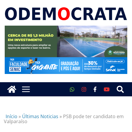
Início
»
Últimas Noticias
»
PSB pode ter candidato em
Valparaíso