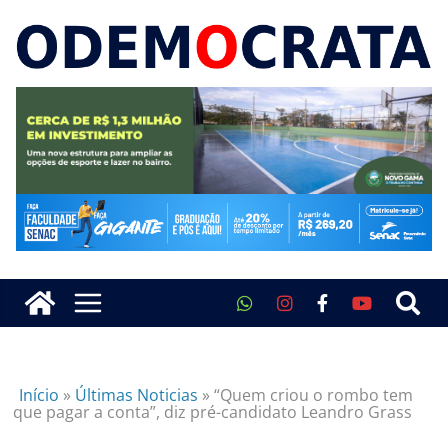
Início
»
Últimas Noticias
»
“Quem criou o rombo tem
que pagar a conta”, diz pré-candidato Leandro Grass