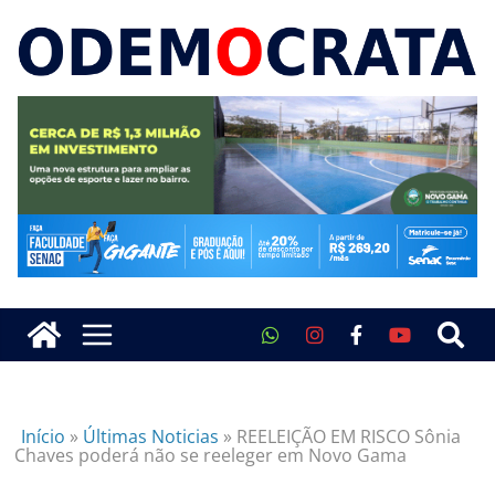
Início
»
Últimas Noticias
»
REELEIÇÃO EM RISCO Sônia
Chaves poderá não se reeleger em Novo Gama