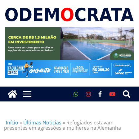
Início
»
Últimas Noticias
»
Refugiados estavam
presentes em agressões a mulheres na Alemanha