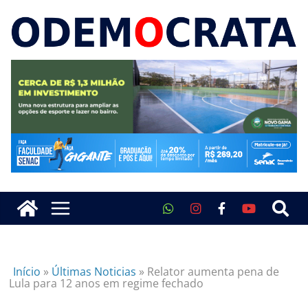
Início
»
Últimas Noticias
»
Relator aumenta pena de
Lula para 12 anos em regime fechado