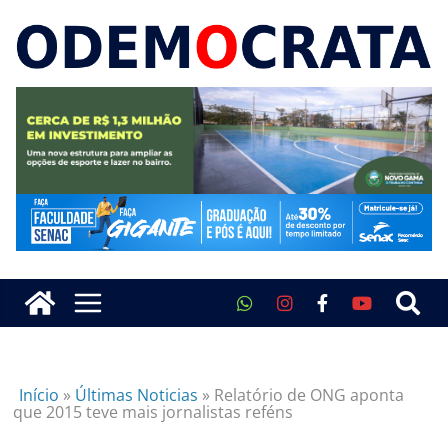
Início
»
Últimas Noticias
»
Relatório de ONG aponta
que 2015 teve mais jornalistas reféns