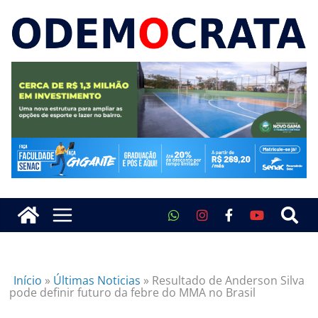
Início
»
Últimas Noticias
»
Resultado de Anderson Silva
pode definir futuro da febre do MMA no Brasil