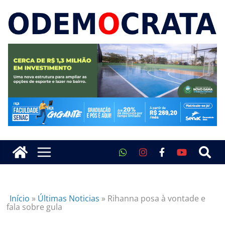
Início
»
Últimas Noticias
»
Rihanna posa à vontade e
fala sobre gula