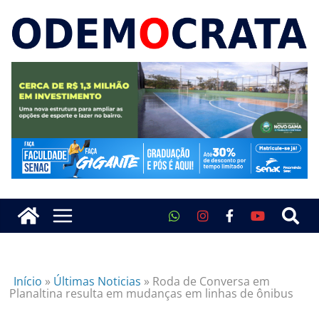
Início
»
Últimas Noticias
»
Roda de Conversa em
Planaltina resulta em mudanças em linhas de ônibus