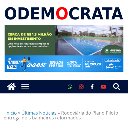
Início
»
Últimas Noticias
»
Rodoviária do Plano Piloto
entrega dois banheiros reformados