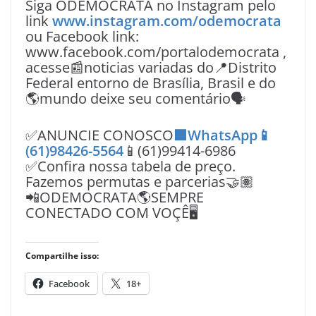
Siga ODEMOCRATA no Instagram pelo
link
www.instagram.com/odemocrata
ou Facebook link:
www.facebook.com/portalodemocrata ,
acesse📰noticias variadas do📍Distrito
Federal entorno de Brasília, Brasil e do
🌎mundo deixe seu comentário🗣
✅ANUNCIE CONOSCO
🟩WhatsApp📱
(61)98426-5564
📱(61)99414-6986
✅Confira nossa tabela de preço.
Fazemos permutas e parcerias🤝🏽
📲ODEMOCRATA🌎SEMPRE
CONECTADO COM VOÇÊ🖥️
Compartilhe isso:
Facebook
18+