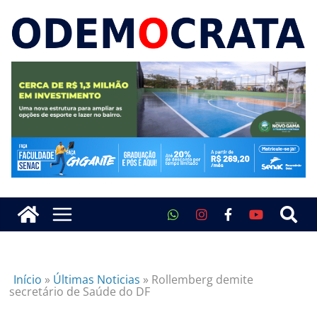
Início
»
Últimas Noticias
»
Rollemberg demite
secretário de Saúde do DF