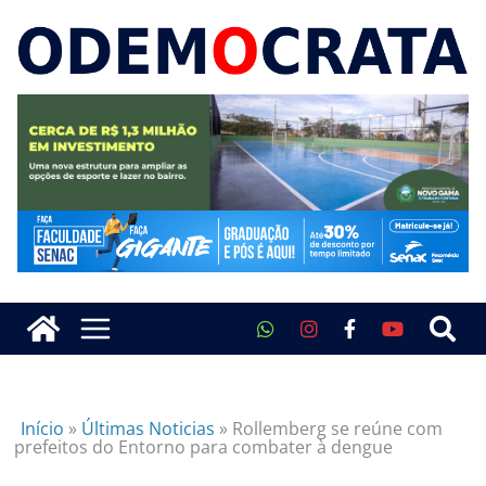
Início
»
Últimas Noticias
»
Rollemberg se reúne com
prefeitos do Entorno para combater à dengue