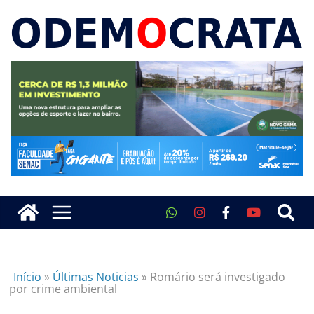
Início
»
Últimas Noticias
»
Romário será investigado
por crime ambiental