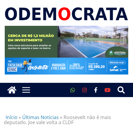
Início
»
Últimas Noticias
»
Roosevelt não é mais
deputado. Joe vale volta a CLDF