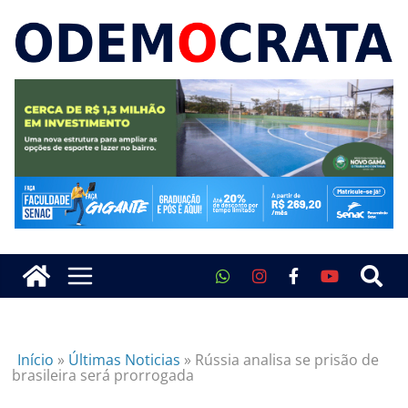
Início
»
Últimas Noticias
»
Rússia analisa se prisão de
brasileira será prorrogada