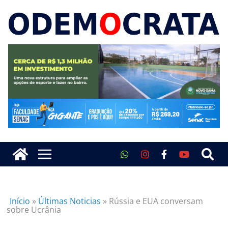
Início
»
Últimas Noticias
»
Rússia e EUA conversam
sobre Ucrânia