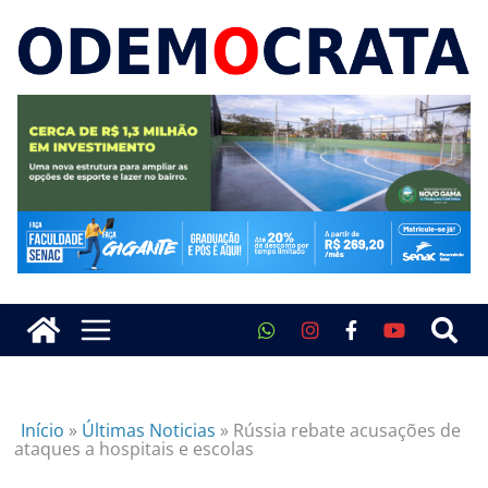
Início
»
Últimas Noticias
»
Rússia rebate acusações de
ataques a hospitais e escolas