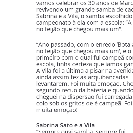
vamos celebrar os 30 anos de Marq
revivendo um grande samba de cad
Sabrina e a Vila, o samba escolhido
campeonato à ela com a escola: “A 
no feijão que chegou mais um”.
“Ano passado, com o enredo ‘Bota
no feijão que chegou mais um’, e o
primeiro com o qual fui campeã c
escola, tinha certeza que íamos ga
A Vila foi a última a pisar na avenid
ainda assim fez as arquibancadas
levantarem. Foi muita emoção. Cho
segundo recuo da bateria e quand
cheguei na dispersão fui carregada
colo sob os gritos de é campeã. Foi
muita emoção!”
Sabrina Sato e a Vila
“Sempre ouvi samba, sempre fui