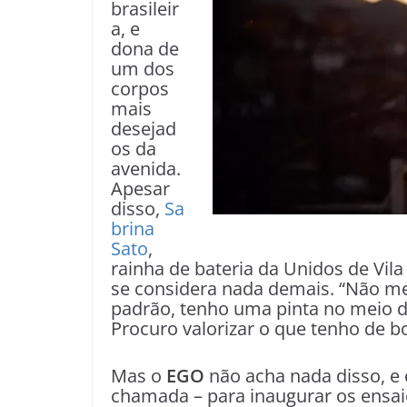
brasileir
a, e
dona de
um dos
corpos
mais
desejad
os da
avenida.
Apesar
disso,
Sa
brina
Sato
,
rainha de bateria da Unidos de Vila
se considera nada demais. “Não me
padrão, tenho uma pinta no meio da
Procuro valorizar o que tenho de b
Mas o
EGO
não acha nada disso, e
chamada – para inaugurar os ensa