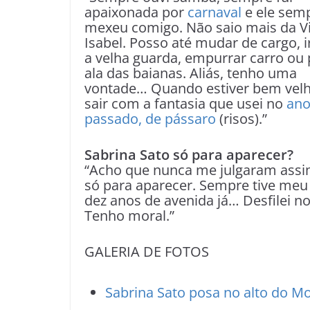
apaixonada por
carnaval
e ele sem
mexeu comigo. Não saio mais da Vi
Isabel. Posso até mudar de cargo, i
a velha guarda, empurrar carro ou 
ala das baianas. Aliás, tenho uma
vontade… Quando estiver bem velh
sair com a fantasia que usei no
an
passado, de pássaro
(risos).”
Sabrina Sato só para aparecer?
“Acho que nunca me julgaram assim
só para aparecer. Sempre tive meu t
dez anos de avenida já… Desfilei no 
Tenho moral.”
GALERIA DE FOTOS
Sabrina Sato posa no alto do M