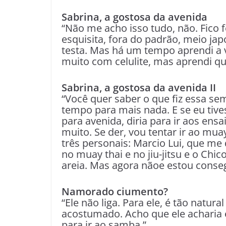
Sabrina, a gostosa da avenida
“Não me acho isso tudo, não. Fico
esquisita, fora do padrão, meio j
testa. Mas há um tempo aprendi a 
muito com celulite, mas aprendi qu
Sabrina, a gostosa da avenida II
“Você quer saber o que fiz essa se
tempo para mais nada. E se eu tiv
para avenida, diria para ir aos en
muito. Se der, vou tentar ir ao mua
três personais: Marcio Lui, que me
no muay thai e no jiu-jitsu e o Chi
areia. Mas agora nãoe estou cons
Namorado ciumento?
“Ele não liga. Para ele, é tão natur
acostumado. Acho que ele acharia 
para ir ao samba.”