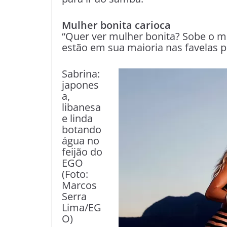
Mulher bonita carioca
“Quer ver mulher bonita? Sobe o mo
estão em sua maioria nas favelas 
Sabrina:
japones
a,
libanesa
e linda
botando
água no
feijão do
EGO
(Foto:
Marcos
Serra
Lima/EG
O)