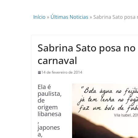
Início
»
Últimas Noticias
»
Sabrina Sato posa 
Sabrina Sato posa no 
carnaval
14 de fevereiro de 2014
Ela é
paulista,
de
origem
libanesa
,
japones
a,