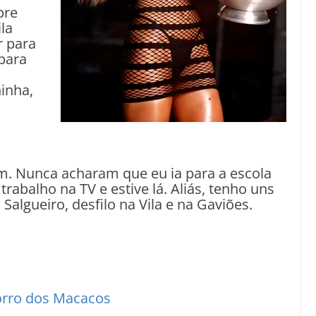
pre
la
r para
para
inha,
o
. Nunca acharam que eu ia para a escola
rabalho na TV e estive lá. Aliás, tenho uns
Salgueiro, desfilo na Vila e na Gaviões.
orro dos Macacos