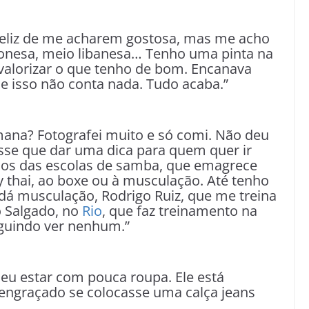
 feliz de me acharem gostosa, mas me acho
aponesa, meio libanesa… Tenho uma pinta na
valorizar o que tenho de bom. Encanava
e isso não conta nada. Tudo acaba.”
mana? Fotografei muito e só comi. Não deu
esse que dar uma dica para quem quer ir
saios das escolas de samba, que emagrece
y thai, ao boxe ou à musculação. Até tenho
 dá musculação, Rodrigo Ruiz, que me treina
co Salgado, no
Rio
, que faz treinamento na
eguindo ver nenhum.”
al eu estar com pouca roupa. Ele está
engraçado se colocasse uma calça jeans