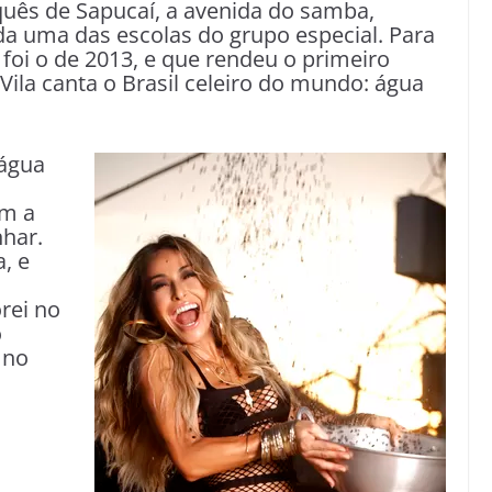
uês de Sapucaí, a avenida do samba,
a uma das escolas do grupo especial. Para
 foi o de 2013, e que rendeu o primeiro
Vila canta o Brasil celeiro do mundo: água
 água
om a
nhar.
a, e
rei no
o
 no