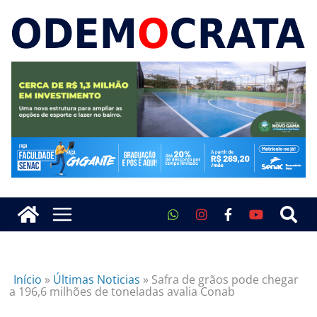
Início
»
Últimas Noticias
»
Safra de grãos pode chegar
a 196,6 milhões de toneladas avalia Conab