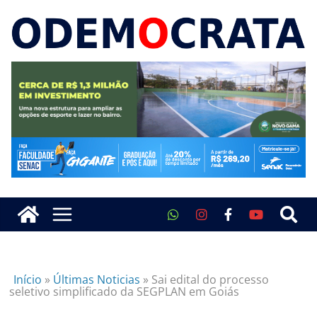
Início
»
Últimas Noticias
»
Sai edital do processo
seletivo simplificado da SEGPLAN em Goiás