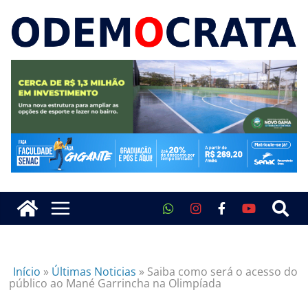
Início
»
Últimas Noticias
»
Saiba como será o acesso do
público ao Mané Garrincha na Olimpíada