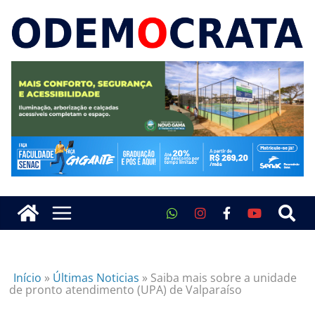
Início
»
Últimas Noticias
»
Saiba mais sobre a unidade
de pronto atendimento (UPA) de Valparaíso