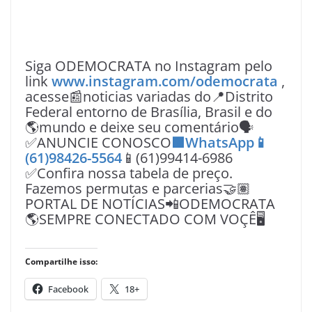
Siga ODEMOCRATA no Instagram pelo
link
www.instagram.com/odemocrata
,
acesse📰noticias variadas do📍Distrito
Federal entorno de Brasília, Brasil e do
🌎mundo e deixe seu comentário🗣
✅ANUNCIE CONOSCO
🟩WhatsApp📱
(61)98426-5564
📱(61)99414-6986
✅Confira nossa tabela de preço.
Fazemos permutas e parcerias🤝🏽
PORTAL DE NOTÍCIAS📲ODEMOCRATA
🌎SEMPRE CONECTADO COM VOÇÊ🖥️
Compartilhe isso:
Facebook
18+