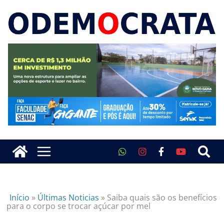
Início
»
Últimas Noticias
»
Saiba quais são os benefícios
para o corpo se trocar açúcar por mel