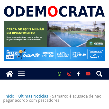
Início
»
Últimas Noticias
»
Samarco é acusada de não
pagar acordo com pescadores