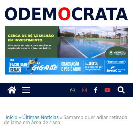
Início
»
Últimas Noticias
»
Samarco quer adiar retirada
de lama em área de risco