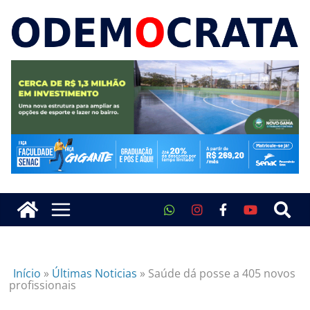
Início
»
Últimas Noticias
»
Saúde dá posse a 405 novos
profissionais