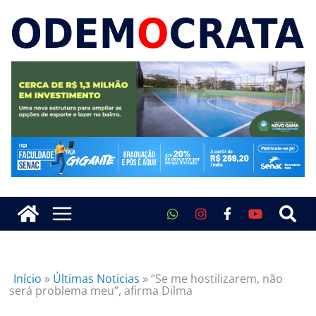
Início
»
Últimas Noticias
»
“Se me hostilizarem, não
será problema meu”, afirma Dilma