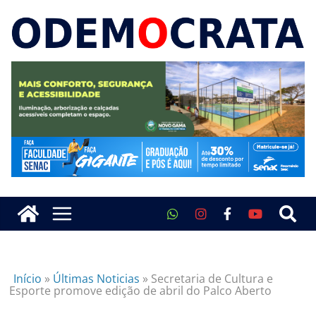
Início
»
Últimas Noticias
»
Secretaria de Cultura e
Esporte promove edição de abril do Palco Aberto