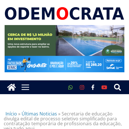
Início
»
Últimas Noticias
»
Secretaria de educação
divulga edital de processo seletivo simplificado para
contratação temporária de profissionais da educação,
veja tudo aqui