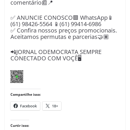
comentário📰📍
✅ ANUNCIE CONOSCO🟩 WhatsApp📱
(61) 98426-5564 📱(61) 99414-6986
✅ Confira nossos preços promocionais.
Aceitamos permutas e parcerias🤝🏽
📲JORNAL ODEMOCRATA SEMPRE
CONECTADO COM VOÇÊ🖥️
Compartilhe isso:
Facebook
18+
Curtir isso: