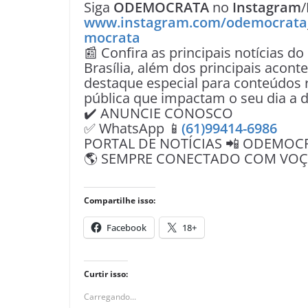
Siga
ODEMOCRATA
no
Instagram
/
www.instagram.com/odemocrata
mocrata
📰 Confira as principais notícias do
Brasília, além dos principais acon
destaque especial para conteúdos r
pública que impactam o seu dia a d
✔️ ANUNCIE CONOSCO
✅ WhatsApp 📱
(61)99414-6986
PORTAL DE NOTÍCIAS 📲 ODEMOC
🌎 SEMPRE CONECTADO COM VOÇÊ 
Compartilhe isso:
Facebook
18+
Curtir isso:
Carregando...