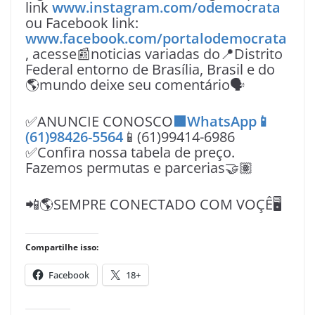
link
www.instagram.com/odemocrata
ou Facebook link:
www.facebook.com/portalodemocrata
, acesse📰noticias variadas do📍Distrito
Federal entorno de Brasília, Brasil e do
🌎mundo deixe seu comentário🗣
✅ANUNCIE CONOSCO
🟩WhatsApp📱
(61)98426-5564
📱(61)99414-6986
✅Confira nossa tabela de preço.
Fazemos permutas e parcerias🤝🏽
📲🌎SEMPRE CONECTADO COM VOÇÊ🖥️
Compartilhe isso:
Facebook
18+