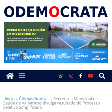
Início
»
Últimas Noticias
»
Secretaria Municipal de
Saúde de Valparaíso divulga resultado do Processo
Seletivo Simplificado