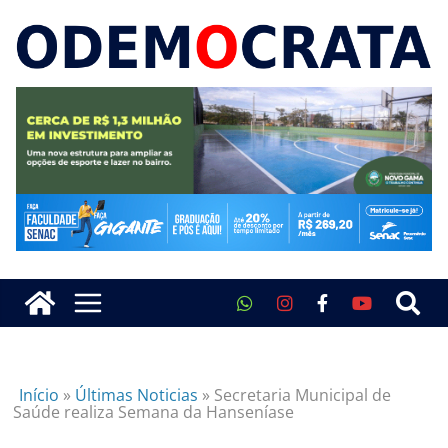
Início
»
Últimas Noticias
»
Secretaria Municipal de
Saúde realiza Semana da Hanseníase