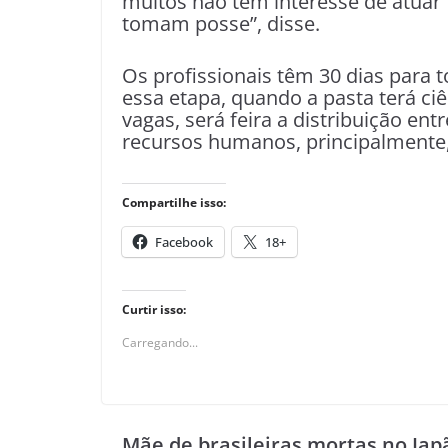
muitos não tem interesse de atuar f
tomam posse”, disse.
Os profissionais têm 30 dias para 
essa etapa, quando a pasta terá c
vagas, será feira a distribuição en
recursos humanos, principalmente,
Compartilhe isso:
Facebook
18+
Curtir isso:
Carregando...
Mãe de brasileiras mortas no Jap