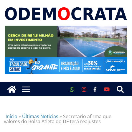
Início
»
Últimas Noticias
»
Secretario afirma que
valores do Bolsa Atleta do DF terá reajustes