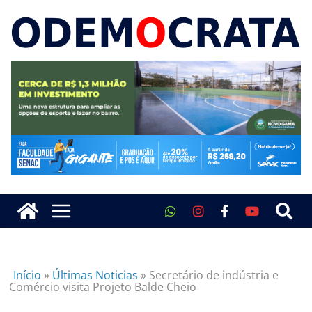
Início
»
Últimas Noticias
»
Secretário de indústria e
Comércio visita Projeto Balde Cheio