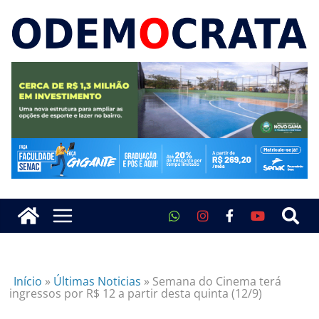
Início
»
Últimas Noticias
»
Semana do Cinema terá
ingressos por R$ 12 a partir desta quinta (12/9)