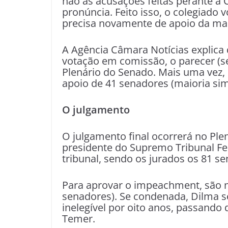
não as acusações feitas perante a
pronúncia. Feito isso, o colegiado 
precisa novamente de apoio da mai
A Agência Câmara Notícias explica
votação em comissão, o parecer (se
Plenário do Senado. Mais uma vez, 
apoio de 41 senadores (maioria sim
O julgamento
O julgamento final ocorrerá no Ple
presidente do Supremo Tribunal F
tribunal, sendo os jurados os 81 s
Para aprovar o impeachment, são ne
senadores). Se condenada, Dilma s
inelegível por oito anos, passando 
Temer.