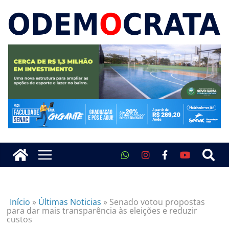
Início
»
Últimas Noticias
»
Senado votou propostas
para dar mais transparência às eleições e reduzir
custos