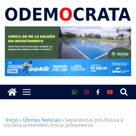
Início
»
Últimas Noticias
»
Separatistas pró-Rússia e
Ucrânia pretendem trocar prisioneiros