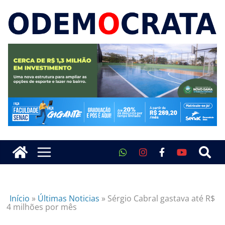
Início
»
Últimas Noticias
»
Sérgio Cabral gastava até R$
4 milhões por mês