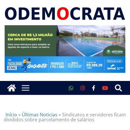
Início
»
Últimas Noticias
»
Sindicatos e servidores ficam
divididos sobre parcelamento de salários