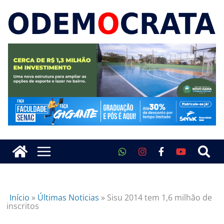
Início
»
Últimas Noticias
»
Sisu 2014 tem 1,6 milhão de
inscritos