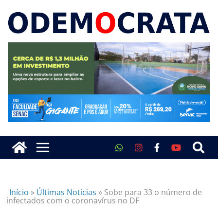
Início
»
Últimas Noticias
»
Sobe para 33 o número de
infectados com o coronavírus no DF