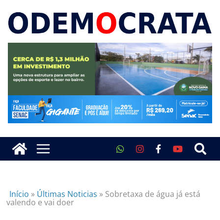
Início
»
Últimas Noticias
»
Sobretaxa de água já está
valendo e vai doer