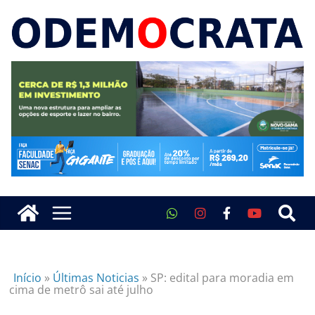
Início
»
Últimas Noticias
»
SP: edital para moradia em
cima de metrô sai até julho