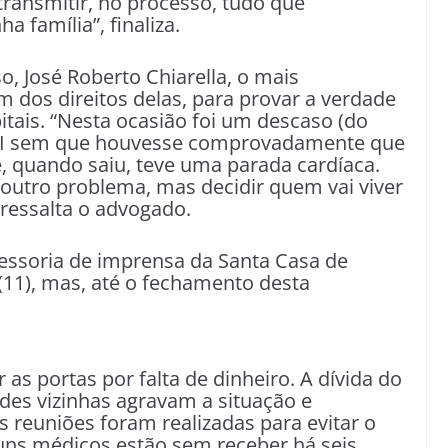
ransmitir, no processo, tudo que
 família”, finaliza.
, José Roberto Chiarella, o mais
 dos direitos delas, para provar a verdade
ais. “Nesta ocasião foi um descaso (do
a UTI sem que houvesse comprovadamente que
e, quando saiu, teve uma parada cardíaca.
 outro problema, mas decidir quem vai viver
 ressalta o advogado.
ssoria de imprensa da Santa Casa de
 (11), mas, até o fechamento desta
as portas por falta de dinheiro. A dívida do
ades vizinhas agravam a situação e
reuniões foram realizadas para evitar o
uns médicos estão sem receber há seis