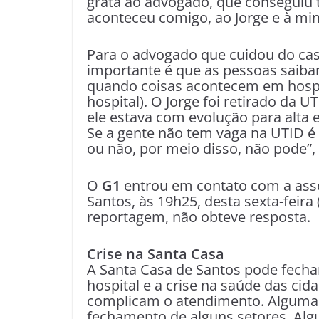
grata ao advogado, que conseguiu t
aconteceu comigo, ao Jorge e à minha
Para o advogado que cuidou do caso
importante é que as pessoas saibam
quando coisas acontecem em hospit
hospital). O Jorge foi retirado d
ele estava com evolução para alta 
Se a gente não tem vaga na UTID é
ou não, por meio disso, não pode”,
O
G1
entrou em contato com a asse
Santos, às 19h25, desta sexta-feira
reportagem, não obteve resposta.
Crise na Santa Casa
A Santa Casa de Santos pode fechar 
hospital e a crise na saúde das cid
complicam o atendimento. Algumas 
fechamento de alguns setores. Alg