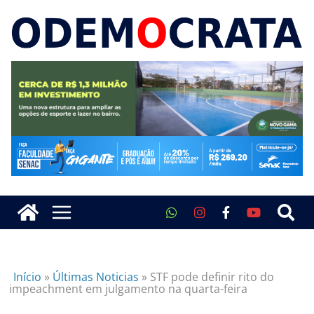
Início
»
Últimas Noticias
»
STF pode definir rito do
impeachment em julgamento na quarta-feira