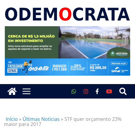
Início
»
Últimas Noticias
»
STF quer orçamento 23%
maior para 2017